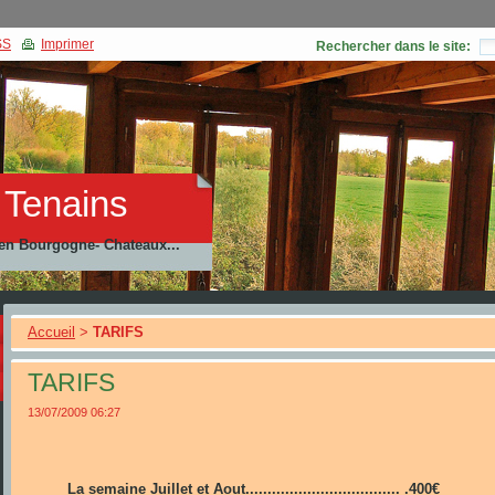
SS
Imprimer
Rechercher dans le site:
 Tenains
 en Bourgogne- Chateaux...
Accueil
>
TARIFS
TARIFS
13/07/2009 06:27
La semaine Juillet et Aout................................... .
400€