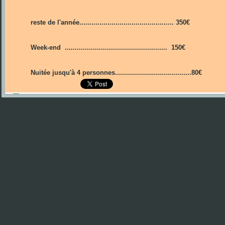
reste de l'année............................................... 350€
Week-end ................................................... 150€
Nuitée jusqu'à 4 personnes......................................80€
Précédent