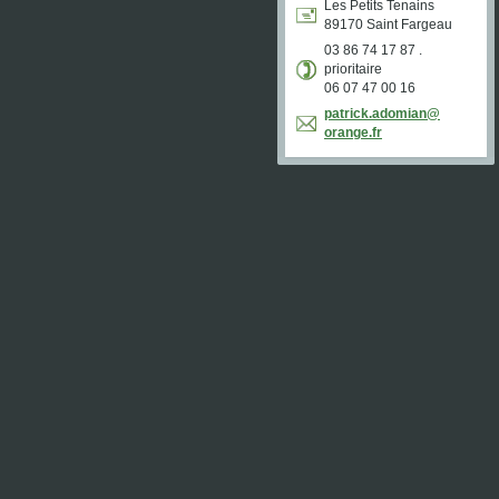
Les Petits Tenains
89170 Saint Fargeau
03 86 74 17 87 .
prioritaire
06 07 47 00 16
patrick.
adomian@
orange.f
r